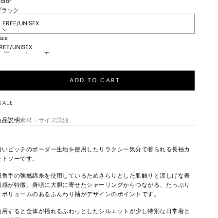
olor
ize:
ブラック
FREE/UNISEX
ize
数量を減らす
数量を減らす
REE/UNISEX
ADD TO CART
SALE
商品説明
素材・サイズ詳細
細いピッチのボーダー生地を使用したリラクシー気分で着られる長袖カ
ットソーです。
細番手の強撚綿糸を使用しているためさらりとした肌触りと涼しげな表
面感が特徴。身頃に大胆に寄せたシャーリングからつながる、たっぷり
とボリュームのあるふんわり袖がデザインのポイントです。
着用すると全体が揺れるふわっとしたシルエットが少し特別な日常着と