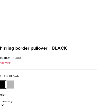
shirring border pullover｜BLACK
セール価格
通常価格
15,180
¥25,300
0% OFF
OLOR:
BLACK
BLACK
GRAY
olor:
ブラック