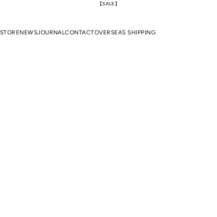
【SALE】
 STORE
NEWS
JOURNAL
CONTACT
OVERSEAS SHIPPING