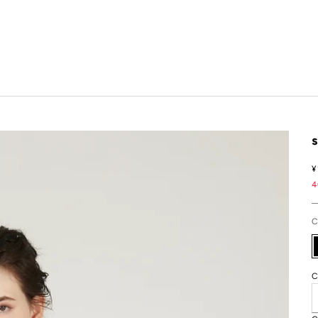
¥
4
C
C