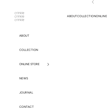
コンテンツへスキップ
前へ
crinklecrinklecrinkle
ABOUT
COLLECTION
ONLINE
ABOUT
COLLECTION
ONLINE STORE
NEWS
JOURNAL
CONTACT